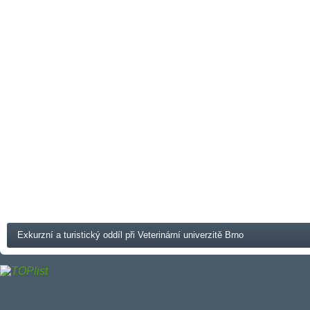
Exkurzní a turistický oddíl při Veterinární univerzitě Brno