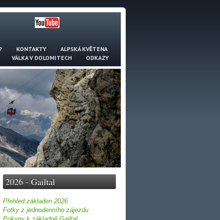
?
KONTAKTY
ALPSKÁ KVĚTENA
VÁLKA V DOLOMITECH
ODKAZY
2026 - Gailtal
Přehled základen 2026
Fotky z jednodenního zájezdu
Pokyny k základně Gailtal