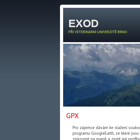
EXOD
PŘI VETERINÁRNÍ UNIVERZITĚ BRNO
GPX
Pro zájemce dávám ke stažení soubory
programu GoogleEarth, ze které jsou
znázornit na mapě a zjistit její profil