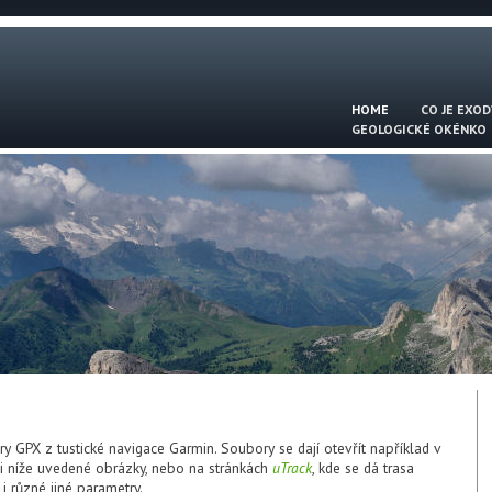
HOME
CO JE EXOD
GEOLOGICKÉ OKÉNKO
 GPX z tustické navigace Garmin. Soubory se dají otevřít například v
 i níže uvedené obrázky, nebo na stránkách
uTrack
, kde se dá trasa
y i různé jiné parametry.