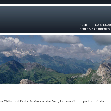
HOME
CO JE EXOD
GEOLOGICKÉ OKÉNKO
 ve Wallisu od Pavla Dvořáka a jeho Sony Experia Z1 Compact si můžete