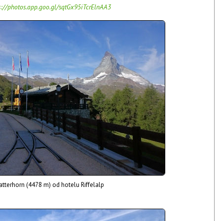
s://photos.app.goo.gl/sqtGx95iTcrElnAA3
tterhorn (4478 m) od hotelu Riffelalp