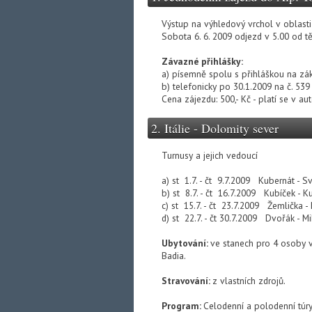
Výstup na výhledový vrchol v oblasti
Sobota 6. 6. 2009 odjezd v 5.00 od t
Závazné přihlášky:
a) písemně spolu s přihláškou na zá
b) telefonicky po 30.1.2009 na č. 53
Cena zájezdu: 500,- Kč - platí se v au
2. Itálie - Dolomity sever
Turnusy a jejich vedoucí
a) st 1.7. - čt 9.7.2009 Kubernát - 
b) st 8.7. - čt 16.7.2009 Kubíček - K
c) st 15.7. - čt 23.7.2009 Žemlička -
d) st 22.7. - čt 30.7.2009 Dvořák - M
Ubytování:
ve stanech pro 4 osoby 
Badia.
Stravování:
z vlastních zdrojů.
Program:
Celodenní a polodenní túry 