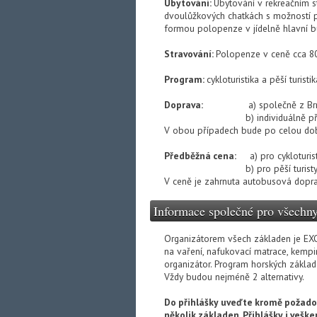
Ubytování:
Ubytování v rekreačním s
dvoulůžkových chatkách s možností p
formou polopenze v jídelně hlavní b
Stravování:
Polopenze v ceně cca 800
Program:
cykloturistika a pěší turist
Doprava:
a) společně z Br
b) individuálně p
V obou případech bude po celou dobu
Předběžná cena:
a) pro cykloturi
b) pro pěší turist
V ceně je zahrnuta autobusová doprav
Informace společné pro všechn
Organizátorem všech základen je EXOD
na vaření, nafukovací matrace, kempi
organizátor. Program horských základ
Vždy budou nejméně 2 alternativy.
Do přihlášky uveďte kromě požadov
několik základen. Přihlášky i vešk