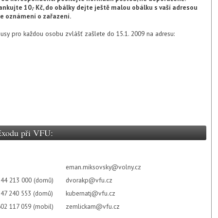
ankujte 10,- Kč, do obálky dejte ještě malou obálku s vaší adresou
me oznámení o zařazení.
nusy pro každou osobu zvlášť zašlete do 15.1. 2009 na adresu:
Exodu při VFU:
eman.miksovsky@volny.cz
544 213 000 (domů)
dvorakp@vfu.cz
547 240 553 (domů)
kubernatj@vfu.cz
602 117 059 (mobil)
zemlickam@vfu.cz