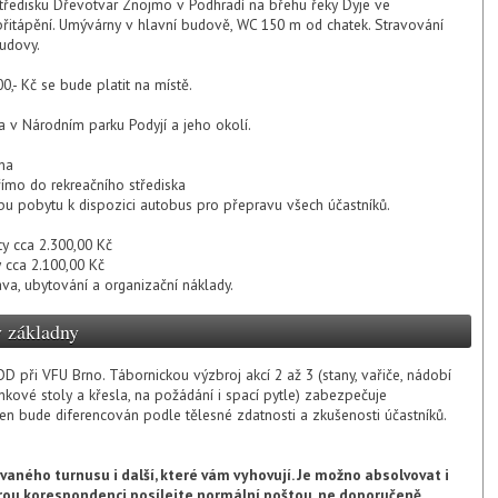
tředisku Dřevotvar Znojmo v Podhradí na břehu řeky Dyje ve
řitápění. Umývárny v hlavní budově, WC 150 m od chatek. Stravování
udovy.
,- Kč se bude platit na místě.
ika v Národním parku Podyjí a jeho okolí.
na
římo do rekreačního střediska
 pobytu k dispozici autobus pro přepravu všech účastníků.
sty cca 2.300,00 Kč
y cca 2.100,00 Kč
a, ubytování a organizační náklady.
y základny
 při VFU Brno. Tábornickou výzbroj akcí 2 až 3 (stany, vařiče, nádobí
nkové stoly a křesla, na požádání i spací pytle) zabezpečuje
en bude diferencován podle tělesné zdatnosti a zkušenosti účastníků.
aného turnusu i další, které vám vyhovují. Je možno absolvovat i
erou korespondenci posílejte normální poštou, ne doporučeně.