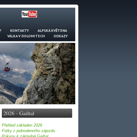
?
KONTAKTY
ALPSKÁ KVĚTENA
VÁLKA V DOLOMITECH
ODKAZY
2026 - Gailtal
Přehled základen 2026
Fotky z jednodenního zájezdu
Pokyny k základně Gailtal