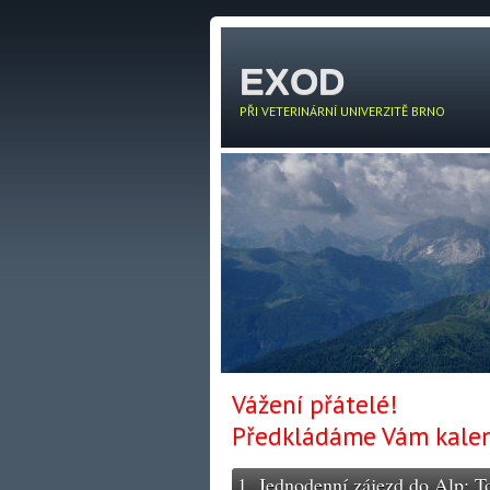
EXOD
PŘI VETERINÁRNÍ UNIVERZITĚ BRNO
Vážení přátelé!
Předkládáme Vám kalend
1. Jednodenní zájezd do Alp: T