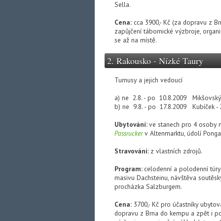
Sella.
Cena:
cca 3900,- Kč (za dopravu z B
zapůjčení tábornické výzbroje, organiz
se až na místě.
2. Rakousko - Nízké Taury
Turnusy a jejich vedoucí
a) ne 2.8. - po 10.8.2009 Mikšovský
b) ne 9.8. - po 17.8.2009 Kubíček -
Ubytování:
ve stanech pro 4 osoby 
Passrucker
v Altenmarktu, údolí Ponga
Stravování:
z vlastních zdrojů.
Program:
celodenní a polodenní túry
masivu Dachsteinu, návštěva soutěsk
procházka Salzburgem.
Cena:
3700,- Kč pro účastníky ubytov
dopravu z Brna do kempu a zpět i po