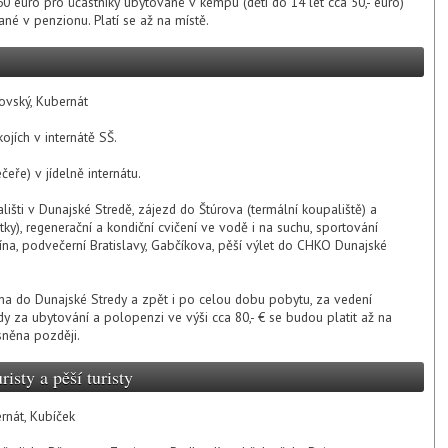
60 euro pro účastníky ubytované v kempu (děti do 14 let cca 50,- euro)
ané v penzionu. Platí se až na místě.
šovský, Kubernát
ojích v internátě SŠ.
eře) v jídelně internátu.
išti v Dunajské Stredě, zájezd do Štúrova (termální koupaliště) a
y), regenerační a kondiční cvičení ve vodě i na suchu, sportování
na, podvečerní Bratislavy, Gabčíkova, pěší výlet do CHKO Dunajské
na do Dunajské Stredy a zpět i po celou dobu pobytu, za vedení
dy za ubytování a polopenzi ve výši cca 80,- € se budou platit až na
sněna později.
isty a pěší turisty
ernát, Kubíček