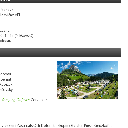
 Mariazell.
ělocvičny VFU.
kladnu
9 013 435 (Mikšovský)
tobusu.
Svoboda
ubernát
 Kubíček
ikšovský
v
Camping Colfosco
Corvara in
v severní části italských Dolomit - skupiny Geisler, Puez, Kreuzkofel,