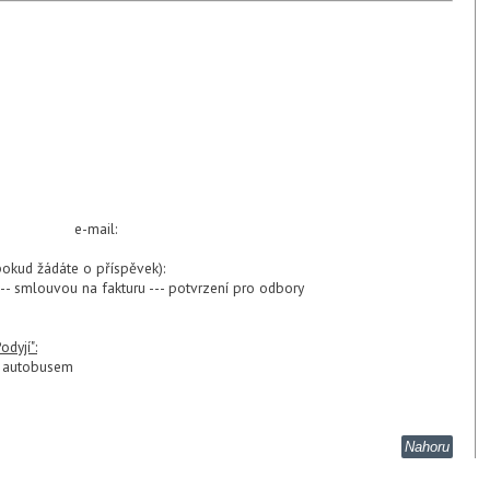
am.: e-mail:
pokud žádáte o příspěvek):
-- smlouvou na fakturu --- potvrzení pro odbory
dyjí":
ým autobusem
Nahoru