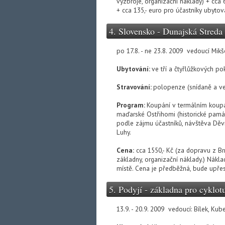
výzbroje, organizační náklady) + cca 
+ cca 135,- euro pro účastníky ubytov
4. Slovensko - Dunajská Streda
po 17.8. - ne 23.8. 2009 vedoucí Mik
Ubytování:
ve tří a čtyřlůžkových pok
Stravování:
polopenze (snídaně a več
Program:
Koupání v termálním koupal
maďarské Ostřihomi (historické památk
podle zájmu účastníků, návštěva Děví
Luhy.
Cena:
cca 1550,- Kč (za dopravu z Br
základny, organizační náklady.) Nákla
místě. Cena je předběžná, bude upře
5. Podyjí - základna pro cyklotur
13.9. - 20.9. 2009 vedoucí: Bílek, Kub