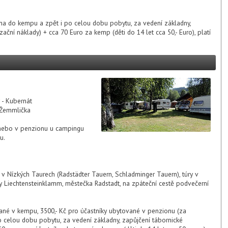
rna do kempu a zpět i po celou dobu pobytu, za vedení základny,
ační náklady) + cca 70 Euro za kemp (děti do 14 let cca 50,- Euro), platí
 - Kubernát
 Žemmlička
nebo v penzionu u campingu
u.
 v Nízkých Taurech (Radstädter Tauern, Schladminger Tauern), túry v
y Liechtensteinklamm, městečka Radstadt, na zpáteční cestě podvečerní
ané v kempu, 3500,- Kč pro účastníky ubytované v penzionu (za
 celou dobu pobytu, za vedení základny, zapůjčení tábornické