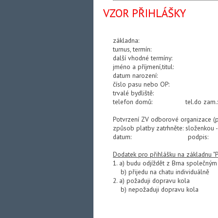
VZOR PŘIHLÁŠKY
základna:
turnus, termín:
další vhodné termíny:
jméno a příjmení,titul:
datum narození:
číslo pasu nebo OP:
trvalé bydliště:
telefon domů: tel.do z
Potvrzení ZV odborové organizace (
způsob platby zatrhněte: složenkou -
datum: podpis:
Dodatek pro přihlášku na základnu "Po
1. a) budu odjíždět z Brna společn
b) přijedu na chatu individuálně
2. a) požaduji dopravu kola
b) nepožaduji dopravu kola