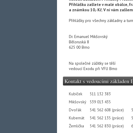
Přihlášku zašlete v malé obálce, fr
a známkou 10,- Kč. V ní vám zašle
Přihlášky pro všechny základny a tur
Dr. Emanuel Mikšovský
Běloruská 8
625 00 Brno
Na společné zážitky se těší
vedoucí Exodu při VFU Brno
Kontakt s vedoucími základen 
Kubíček
511 132 383
Mikšovský
539 013 435
Dvořák
541 562 608 (práce)
Kubernát
541 562 135 (práce)
Žemlička
541 562 830 (práce)