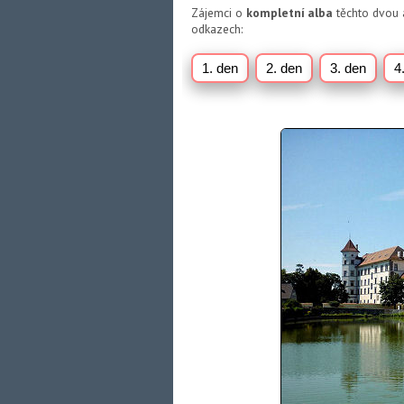
Zájemci o
kompletní alba
těchto dvou a
odkazech:
1. den
2. den
3. den
4