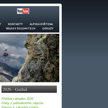
?
KONTAKTY
ALPSKÁ KVĚTENA
VÁLKA V DOLOMITECH
ODKAZY
2026 - Gailtal
Přehled základen 2026
Fotky z jednodenního zájezdu
Pokyny k základně Gailtal