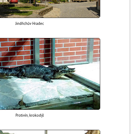
Jindřichův Hradec
Protivín, krokodýl