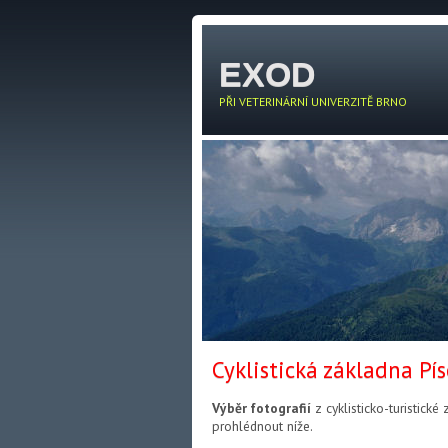
EXOD
PŘI VETERINÁRNÍ UNIVERZITĚ BRNO
Cyklistická základna Pí
Výběr fotografií
z cyklisticko-turistick
prohlédnout níže.