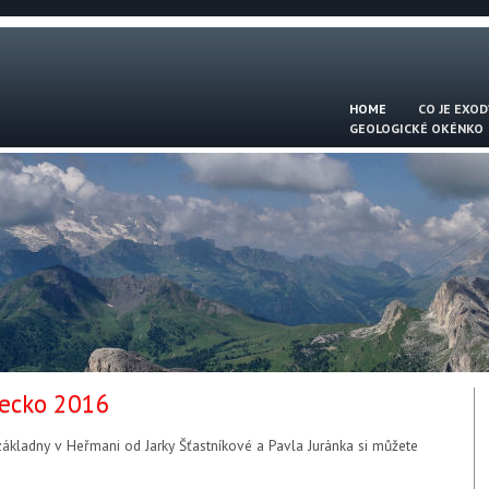
HOME
CO JE EXOD
GEOLOGICKÉ OKÉNKO
secko 2016
é základny v Heřmani od Jarky Šťastníkové a Pavla Juránka si můžete