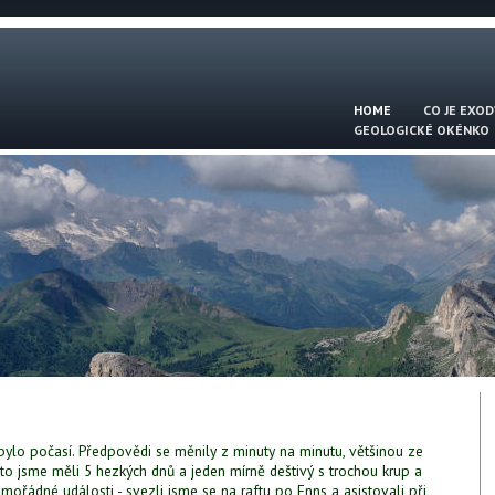
HOME
CO JE EXOD
GEOLOGICKÉ OKÉNKO
lo počasí. Předpovědi se měnily z minuty na minutu, většinou ze
oto jsme měli 5 hezkých dnů a jeden mírně deštivý s trochou krup a
mořádné události - svezli jsme se na raftu po Enns a asistovali při