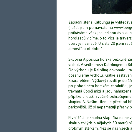
Západní stěna Kalblingu je vyhledáv
(našel jsem po návratu na www.bergstei
potkáváme však jen jedinou dvojku na
horolezců vidíme, o to více je trave
dcery je nasnadě. U čísla 20 jsem rad
atmosféra obdobná.
Skupinu A posílila horská běžkyně Z
vrchol. V sedle mezi Kalblingem a Ri
Od východu je Kalbling dokonalou tra
dosahujeme vrcholu. Krátké zastaven
Sparafeldem. Výškový rozdíl je do 15
po pohodlném horském chodníčku, jen
trávnatá úbočí mizí a jsou nahrazena
přípitku a kratší svačině pokračujeme
skupinu A. Naším cílem je přechod h
parkoviště. Už si nepamatuji přesný 
První část je snadná šlapačka na nej
skálu vetklých o nějakých 80 metrů n
drobným štěrkem. Než se nás všech asi 