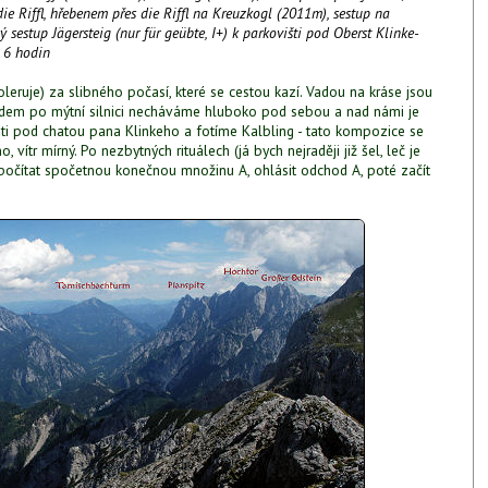
ie Riffl, hřebenem přes die Riffl na Kreuzkogl (2011m), sestup na
sestup Jägersteig (nur für geübte, I+) k parkovišti pod Oberst Klinke-
 6 hodin
leruje) za slibného počasí, které se cestou kazí. Vadou na kráse jsou
jezdem po mýtní silnici necháváme hluboko pod sebou a nad námi je
ti pod chatou pana Klinkeho a fotíme Kalbling - tato kompozice se
, vítr mírný. Po nezbytných rituálech (já bych nejraději již šel, leč je
počítat spočetnou konečnou množinu A, ohlásit odchod A, poté začít