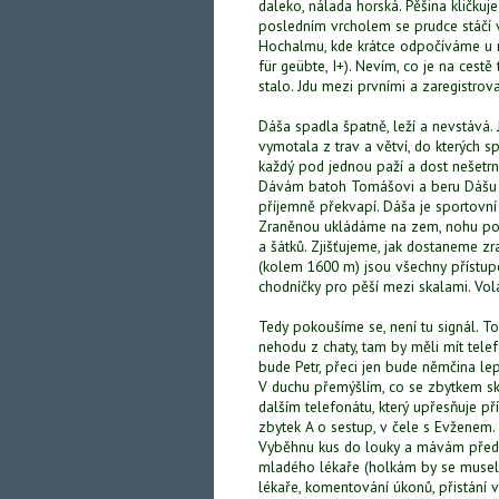
daleko, nálada horská. Pěšina kličkuj
posledním vrcholem se prudce stáčí
Hochalmu, kde krátce odpočíváme u ro
für geübte, I+). Nevím, co je na cestě
stalo. Jdu mezi prvními a zaregistrova
Dáša spadla špatně, leží a nevstává. J
vymotala z trav a větví, do kterých s
každý pod jednou paží a dost nešetrně
Dávám batoh Tomášovi a beru Dášu n
příjemně překvapí. Dáša je sportovní
Zraněnou ukládáme na zem, nohu pod
a šátků. Zjišťujeme, jak dostaneme z
(kolem 1600 m) jsou všechny přístup
chodníčky pro pěší mezi skalami. Vo
Tedy pokoušíme se, není tu signál. T
nehodu z chaty, tam by měli mít telef
bude Petr, přeci jen bude němčina lep
V duchu přemýšlím, co se zbytkem skupi
dalším telefonátu, který upřesňuje p
zbytek A o sestup, v čele s Evženem.
Vyběhnu kus do louky a mávám předpis
mladého lékaře (holkám by se musel 
lékaře, komentování úkonů, přistání 