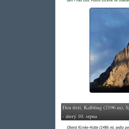
tam i náš bus. Místní točené se odkl
Den třetí, Kalbling (2196 m), 
- úterý 10. srpna
Oberst Klinke-Hütte (1486 m), sedlo po