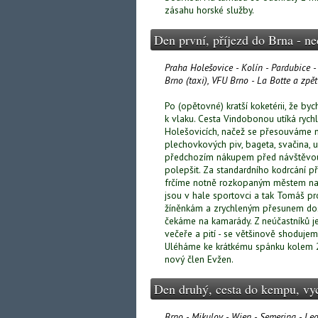
zásahu horské služby.
Den první, příjezd do Brna - ne
Praha Holešovice - Kolín - Pardubice -
Brno (taxi), VFU Brno - La Botte a zpět
Po (opětovné) kratší koketérii, že b
k vlaku. Cesta Vindobonou utíká rychl
Holešovicích, načež se přesouváme n
plechovkových piv, bageta, svačina,
předchozím nákupem před návštěvou 
polepšit. Za standardního kodrcání př
frčíme notně rozkopaným městem na v
jsou v hale sportovci a tak Tomáš pr
žíněnkám a zrychleným přesunem do
čekáme na kamarády. Z neúčastníků j
večeře a pití - se většinově shodujem
Uléháme ke krátkému spánku kolem 22h, 
nový člen Evžen.
Den druhý, cesta do kempu, vyc
Brno - Mikulov - Wien - Semering - Leo