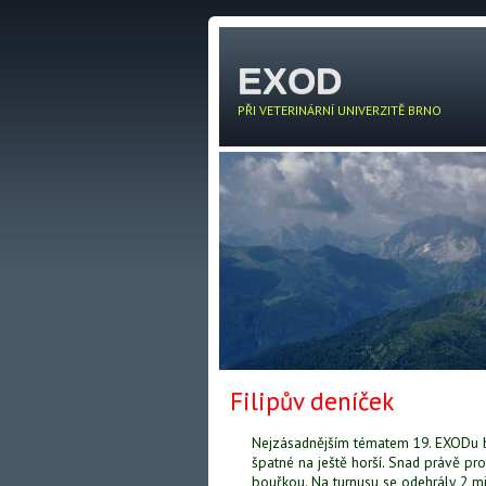
EXOD
PŘI VETERINÁRNÍ UNIVERZITĚ BRNO
Filipův deníček
Nejzásadnějším tématem 19. EXODu by
špatné na ještě horší. Snad právě pr
bouřkou. Na turnusu se odehrály 2 mi