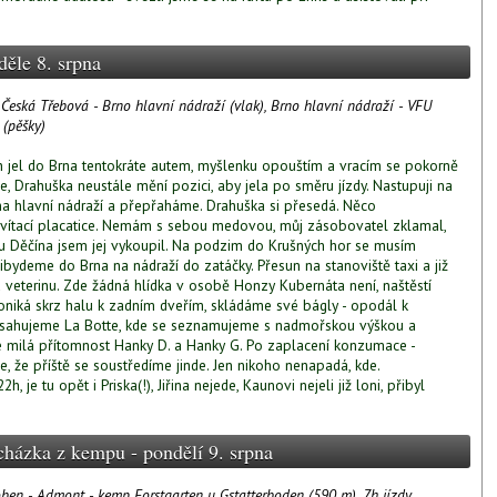
děle 8. srpna
 Česká Třebová - Brno hlavní nádraží (vlak), Brno hlavní nádraží - VFU
 (pěšky)
ych jel do Brna tentokráte autem, myšlenku opouštím a vracím se pokorně
e, Drahuška neustále mění pozici, aby jela po směru jízdy. Nastupuji na
a hlavní nádraží a přepřaháme. Drahuška si přesedá. Něco
 uvítací placatice. Nemám s sebou medovou, můj zásobovatel zklamal,
Děčína jsem jej vykoupil. Na podzim do Krušných hor se musím
ibydeme do Brna na nádraží do zatáčky. Přesun na stanoviště taxi a již
eterinu. Zde žádná hlídka v osobě Honzy Kubernáta není, naštěstí
oniká skrz halu k zadním dveřím, skládáme své bágly - opodál k
sahujeme La Botte, kde se seznamujeme s nadmořskou výškou a
e milá přítomnost Hanky D. a Hanky G. Po zaplacení konzumace -
e, že příště se soustředíme jinde. Jen nikoho nenapadá, kde.
je tu opět i Priska(!), Jiřina nejede, Kaunovi nejeli již loni, přibyl
házka z kempu - pondělí 9. srpna
ben - Admont - kemp Forstgarten u Gstatterboden (590 m), 7h jízdy,