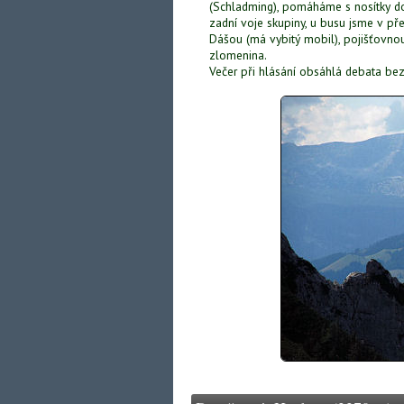
(Schladming), pomáháme s nosítky do
zadní voje skupiny, u busu jsme v př
Dášou (má vybitý mobil), pojišťovnou
zlomenina.
Večer při hlásání obsáhlá debata bez z