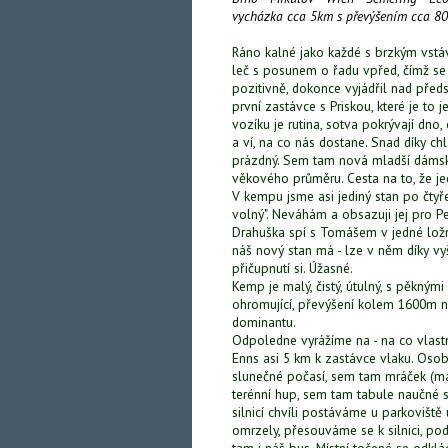
vycházka cca 5km s převýšením cca 8
Ráno kalné jako každé s brzkým vstáv
leč s posunem o řadu vpřed, čímž se
pozitivně, dokonce vyjádřil nad před
první zastávce s Priskou, které je to
vozíku je rutina, sotva pokrývají dno, 
a ví, na co nás dostane. Snad díky ch
prázdný. Sem tam nová mladší dámská 
věkového průměru. Cesta na to, že je
V kempu jsme asi jediný stan po čtyře
volný". Neváhám a obsazuji jej pro Pe
Drahuška spí s Tomášem v jedné ložni
náš nový stan má - lze v něm díky vyš
přičupnutí si. Úžasné.
Kemp je malý, čistý, útulný, s pěkným
ohromující, převýšení kolem 1600m n
dominantu.
Odpoledne vyrážíme na - na co vlast
Enns asi 5 km k zastávce vlaku. Osob
slunečné počasí, sem tam mráček (má 
terénní hup, sem tam tabule naučné 
silnicí chvíli postáváme u parkoviště
omrzely, přesouváme se k silnici, po