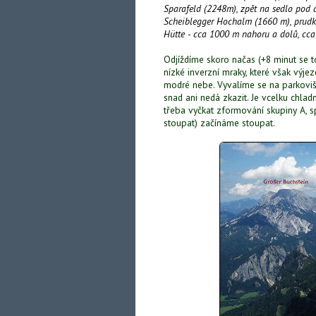
Sparafeld (2248m), zpět na sedlo pod d
Scheiblegger Hochalm (1660 m), prudký 
Hütte - cca 1000 m nahoru a dolů, cca
Odjíždíme skoro načas (+8 minut se to
nízké inverzní mraky, které však vý
modré nebe. Vyvalíme se na parkoviš
snad ani nedá zkazit. Je vcelku chladno
třeba vyčkat zformování skupiny A, s
stoupat) začínáme stoupat.