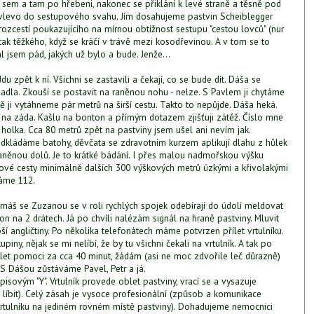
e sem a tam po hřebeni, nakonec se přiklání k levé straně a těsně pod
 vlevo do sestupového svahu. Jím dosahujeme pastvin Scheiblegger
zcestí poukazujícího na mírnou obtížnost sestupu "cestou lovců" (nur
 tak těžkého, když se kráčí v trávě mezi kosodřevinou. A v tom se to
l jsem pád, jakých už bylo a bude. Jenže...
du zpět k ní. Všichni se zastavili a čekají, co se bude dít. Dáša se
padla. Zkouší se postavit na raněnou nohu - nelze. S Pavlem ji chytáme
 ji vytáhneme pár metrů na širší cestu. Takto to nepůjde. Dáša heká.
a záda. Kašlu na bonton a přímým dotazem zjišťuji zátěž. Číslo mne
 holka. Cca 80 metrů zpět na pastviny jsem ušel ani nevím jak.
kládáme batohy, děvčata se zdravotním kurzem aplikují dlahu z hůlek
raněnou dolů. Je to krátké bádání. I přes malou nadmořskou výšku
ové cesty minimálně dalších 300 výškových metrů úzkými a křivolakými
láme 112.
omáš se Zuzanou se v roli rychlých spojek odebírají do údolí meldovat
on na 2 drátech. Já po chvíli nalézám signál na hraně pastviny. Mluvit
ší angličtiny. Po několika telefonátech máme potvrzen přílet vrtulníku.
ny, nějak se mi nelíbí, že by tu všichni čekali na vrtulník. A tak po
řílet pomoci za cca 40 minut, žádám (asi ne moc zdvořile leč důrazně)
 S Dášou zůstáváme Pavel, Petr a já.
ovým "Y". Vrtulník provede oblet pastviny, vrací se a vysazuje
líbit). Celý zásah je vysoce profesionální (způsob a komunikace
vrtulníku na jediném rovném místě pastviny). Dohadujeme nemocnici