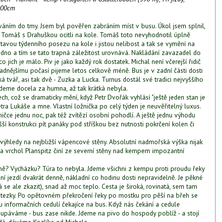
000cm
áním do tmy. Jsem byl pověřen zabráním míst v busu. Úkol jsem splnil,
 Tomáš s Drahuškou ocitli na kole. Tomáš toto nevyhodnotil úplně
stavou týdenního posezu na kole i jistou nelibost a tak se vymění na
 jedno a tím se tato trapná záležitost urovnává. Nakládání zavazadel do
co jich je málo. Piv je jako každý rok dostatek. Michal není včerejší řidič
ladnějšímu počasí pijeme letos celkově méně. Bus je v zadní části dosti
tvář, asi tak dvě - Zuzka a Lucka. Turnus dostál své tradici nejvyššího
deme docela za humna, až tak krátká nebyla.
ch, což se dramaticky mění, když Petr Dvořák vyhlásí "ještě jeden stan je
tra Lukáše a mne. Vlastní ložnička po celý týden je neuvěřitelný luxus.
čce jednu noc, pak též zvítězí osobní pohodlí. A ještě jednu výhodu
ší konstrukci pít panáky pod stříškou bez nutnosti pokrčení kolen či
i výhledy na nejbližší vápencové stěny. Absolutní nadmořská výška nijak
a vrchol Planspitz činí ze severní stěny nad kempem impozantní
ně? Vycházku? Túra to nebyla. Jdeme všichni z kempu proti proudu řeky
ní jezdí dvakrát denně, nákladní co hodinu dosti nepravidelně. Je pěkné
se ale zkazit), snad až moc teplo. Cesta je široká, rovinatá, sem tam
stezky. Po opětovném překročení řeky po mostku pro pěší na břeh se
 u informačních cedulí čekajíce na bus. Když nás čekání a cedule
dupáváme - bus zase nikde. Jdeme na pivo do hospody poblíž - a stojí