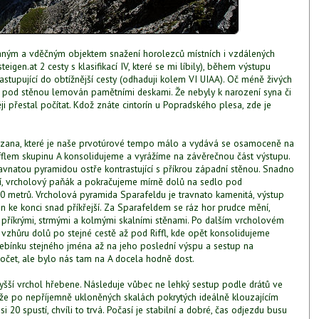
aným a vděčným objektem snažení horolezců místních i vzdálených
gen.at 2 cesty s klasifikací IV, které se mi líbily), během výstupu
stupující do obtížnější cesty (odhaduji kolem VI UIAA). Oč méně živých
rz pod stěnou lemován pamětními deskami. Že nebyly k narození syna či
ěji přestal počítat. Kdož znáte cintorín u Popradského plesa, zde je
uzana, které je naše prvotúrové tempo málo a vydává se osamoceně na
fflem skupinu A konsolidujeme a vyrážíme na závěrečnou část výstupu.
vnatou pyramidou ostře kontrastující s příkrou západní stěnou. Snadno
í, vrcholový paňák a pokračujeme mírně dolů na sedlo pod
0 metrů. Vrcholová pyramida Sparafeldu je travnato kamenitá, výstup
 ke konci snad příkřejší. Za Sparafeldem se ráz hor prudce mění,
 příkrými, strmými a kolmými skalními stěnami. Po dalším vrcholovém
 vzhůru dolů po stejné cestě až pod Riffl, kde opět konsolidujeme
řebínku stejného jména až na jeho poslední výspu a sestup na
počet, ale bylo nás tam na A docela hodně dost.
vyšší vrchol hřebene. Následuje vůbec ne lehký sestup podle drátů ve
íže po nepříjemně ukloněných skalách pokrytých ideálně klouzajícím
20 spustí, chvíli to trvá. Počasí je stabilní a dobré, čas odjezdu busu