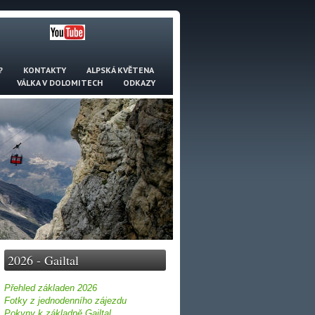
?
KONTAKTY
ALPSKÁ KVĚTENA
VÁLKA V DOLOMITECH
ODKAZY
2026 - Gailtal
Přehled základen 2026
Fotky z jednodenního zájezdu
Pokyny k základně Gailtal