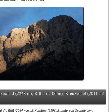
ádá, dáváme Kozlíka od Michala.
Sparafeld (2248 m), Riffel (2106 m), Kreuzkogel (2011 m)
d die Riffl (2044 m.n.m), Kalbling (2196m), sedlo pod Sparafeldem,