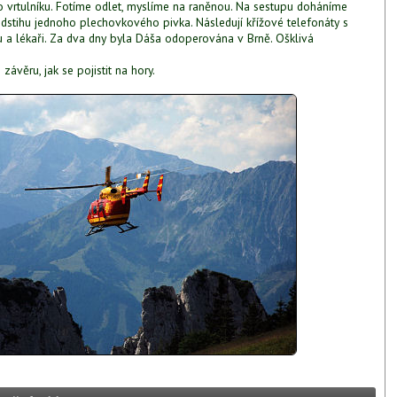
 vrtulníku. Fotíme odlet, myslíme na raněnou. Na sestupu doháníme
edstihu jednoho plechovkového pivka. Následují křížové telefonáty s
 a lékaři. Za dva dny byla Dáša odoperována v Brně. Ošklivá
ávěru, jak se pojistit na hory.